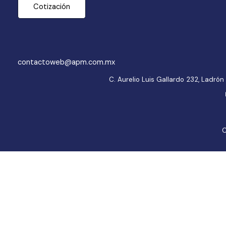
Cotización
contactoweb@apm.com.mx
C. Aurelio Luis Gallardo 232, Ladr
C