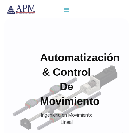
Ir
al
contenido
Automatización
& Control
De
Movimiento
Ingenieria en Movimiento
Lineal