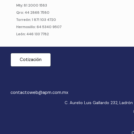
Mty: 81 2000 1583
Qro: 44 2868 7580
Torreón: 1 871 103 4720
Hermosillo: 64 5340 9507
León: 446 133 7782
Cotización
contactoweb@apm.com.mx
C. Aurelio Luis Gallardo 232, Ladr
C