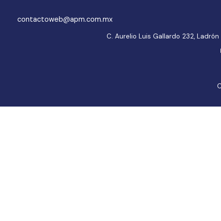
contactoweb@apm.com.mx
C. Aurelio Luis Gallardo 232, Ladr
C