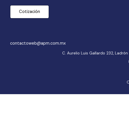
Cotización
contactoweb@apm.com.mx
C. Aurelio Luis Gallardo 232, Ladr
C