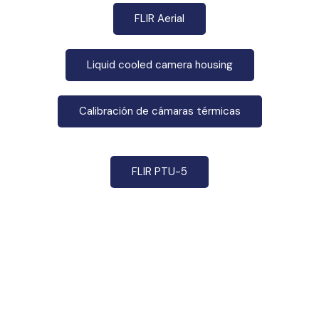
FLIR Aerial
Liquid cooled camera housing
Calibración de cámaras térmicas
FLIR PTU-5