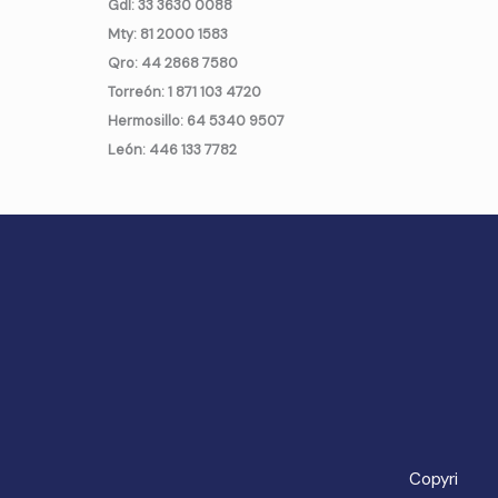
Gdl: 33 3630 0088
Mty: 81 2000 1583
Qro: 44 2868 7580
Torreón: 1 871 103 4720
Hermosillo: 64 5340 9507
León: 446 133 7782
Copyri