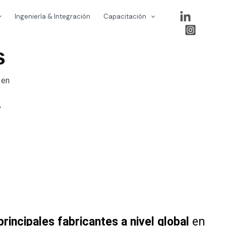
Ingeniería & Integración
Capacitación
s
 en
,
principales fabricantes a nivel global
en