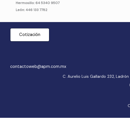
Hermosillo: 64 5340 9507
León: 446 133 7782
Cotización
contactoweb@apm.com.mx
C. Aurelio Luis Gallardo 232, Ladr
C