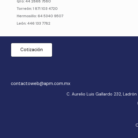
Qro: 44 2868 7580
Torreón: 1 871 103 4720
Hermosillo: 64 5340 9507
León: 446 133 7782
Cotización
contactoweb@apm.com.mx
C. Aurelio Luis Gallardo 232, Ladr
C