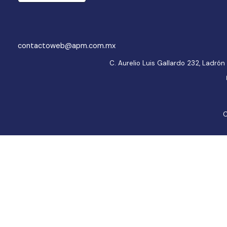
contactoweb@apm.com.mx
C. Aurelio Luis Gallardo 232, Ladr
C